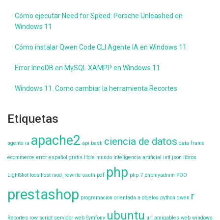
Cómo ejecutar Need for Speed: Porsche Unleashed en
Windows 11
Cómo instalar Qwen Code CLI Agente IA en Windows 11
Error InnoDB en MySQL XAMPP en Windows 11
Windows 11. Como cambiar la herramienta Recortes
Etiquetas
apache2
ciencia de datos
agente ia
api
bash
data frame
ecommerce
error
español
gratis
Hola mundo
inteligencia artificial
intl
json
libros
php
LightShot
localhost
mod_rewrite
oauth
pdf
php 7
phpmyadmin
POO
prestashop
r
programacion orientada a objetos
python
qwen
ubuntu
Recortes
row
script
servidor web
Symfony
url amigables
web
windows