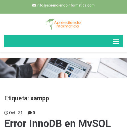
info@aprendiendoinformatica.com
Etiqueta:
xampp
Oct
31
0
Error InnoDB en MySQL