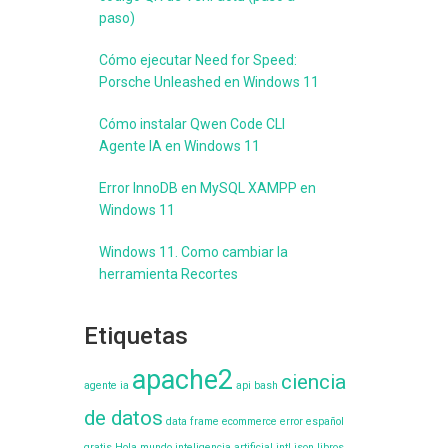
paso)
Cómo ejecutar Need for Speed:
Porsche Unleashed en Windows 11
Cómo instalar Qwen Code CLI
Agente IA en Windows 11
Error InnoDB en MySQL XAMPP en
Windows 11
Windows 11. Como cambiar la
herramienta Recortes
Etiquetas
apache2
ciencia
agente ia
api
bash
de datos
data frame
ecommerce
error
español
gratis
Hola mundo
inteligencia artificial
intl
json
libros