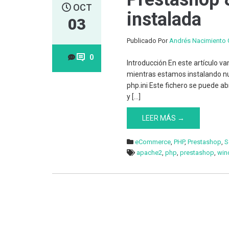
OCT
instalada
03
Publicado Por
Andrés Nacimiento 
0
Introducción En este artículo va
mientras estamos instalando nu
php.ini Este fichero se puede ab
y […]
LEER MÁS →
eCommerce
,
PHP
,
Prestashop
,
S
apache2
,
php
,
prestashop
,
win