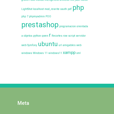
php
LightShot
localhost
mod_rewrite
oauth
pdf
php 7
phpmyadmin
POO
prestashop
programacion orientada
r
a objetos
python
qwen
Recortes
row
script
servidor
ubuntu
web
Symfony
url amigables
web
xampp
windows
Windows 11
windows11
xml
Meta