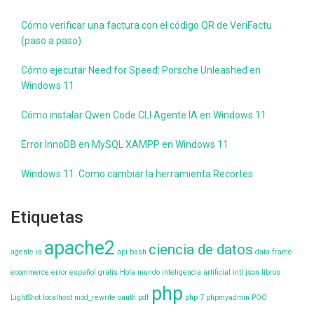
Cómo verificar una factura con el código QR de VeriFactu
(paso a paso)
Cómo ejecutar Need for Speed: Porsche Unleashed en
Windows 11
Cómo instalar Qwen Code CLI Agente IA en Windows 11
Error InnoDB en MySQL XAMPP en Windows 11
Windows 11. Como cambiar la herramienta Recortes
Etiquetas
apache2
ciencia de datos
agente ia
api
bash
data frame
ecommerce
error
español
gratis
Hola mundo
inteligencia artificial
intl
json
libros
php
LightShot
localhost
mod_rewrite
oauth
pdf
php 7
phpmyadmin
POO