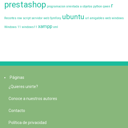
prestashop
r
programacion orientada a objetos
python
qwen
ubuntu
Recortes
row
script
servidor web
Symfony
url amigables
web
windows
xampp
Windows 11
windows11
xml
Páginas
¿Quieres unirte?
Conoce a nuestros autores
Contacto
Política de privacidad