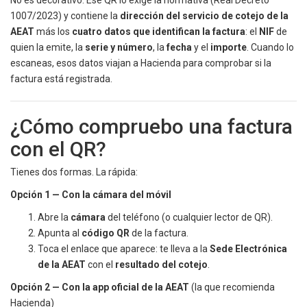
No es decorativo. Ese QR lo exige la normativa (Real Decreto
1007/2023) y contiene la
dirección del servicio de cotejo de la
AEAT
más los
cuatro datos que identifican la factura
: el
NIF
de
quien la emite, la
serie y número
, la
fecha
y el
importe
. Cuando lo
escaneas, esos datos viajan a Hacienda para comprobar si la
factura está registrada.
¿Cómo compruebo una factura
con el QR?
Tienes dos formas. La rápida:
Opción 1 — Con la cámara del móvil
Abre la
cámara
del teléfono (o cualquier lector de QR).
Apunta al
código QR
de la factura.
Toca el enlace que aparece: te lleva a la
Sede Electrónica
de la AEAT
con el
resultado del cotejo
.
Opción 2 — Con la app oficial de la AEAT
(la que recomienda
Hacienda)