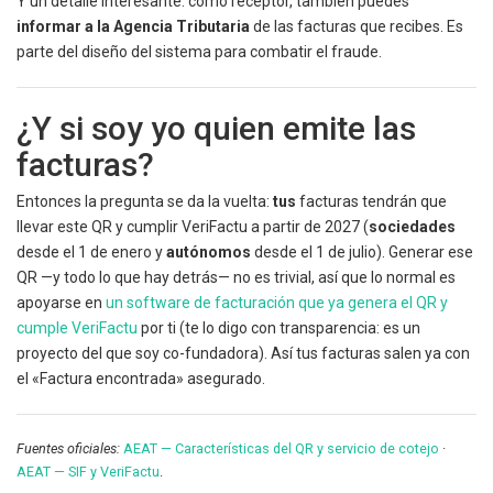
Y un detalle interesante: como receptor, también puedes
informar a la Agencia Tributaria
de las facturas que recibes. Es
parte del diseño del sistema para combatir el fraude.
¿Y si soy yo quien emite las
facturas?
Entonces la pregunta se da la vuelta:
tus
facturas tendrán que
llevar este QR y cumplir VeriFactu a partir de 2027 (
sociedades
desde el 1 de enero y
autónomos
desde el 1 de julio). Generar ese
QR —y todo lo que hay detrás— no es trivial, así que lo normal es
apoyarse en
un software de facturación que ya genera el QR y
cumple VeriFactu
por ti (te lo digo con transparencia: es un
proyecto del que soy co-fundadora). Así tus facturas salen ya con
el «Factura encontrada» asegurado.
Fuentes oficiales:
AEAT — Características del QR y servicio de cotejo
·
AEAT — SIF y VeriFactu
.