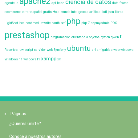
apache2
ciencia de datos
agente ia
api
bash
data frame
ecommerce
error
español
gratis
Hola mundo
inteligencia artificial
intl
json
libros
php
LightShot
localhost
mod_rewrite
oauth
pdf
php 7
phpmyadmin
POO
prestashop
r
programacion orientada a objetos
python
qwen
ubuntu
Recortes
row
script
servidor web
Symfony
url amigables
web
windows
xampp
Windows 11
windows11
xml
Páginas
¿Quieres unirte?
Conoce a nuestros autores