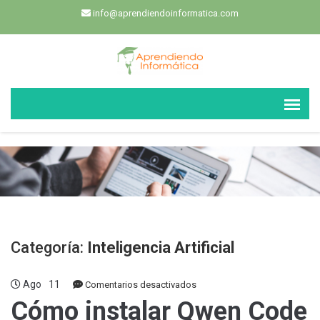
info@aprendiendoinformatica.com
Categoría:
Inteligencia Artificial
Ago
11
en
Comentarios desactivados
Cómo
Cómo instalar Qwen Code
instalar