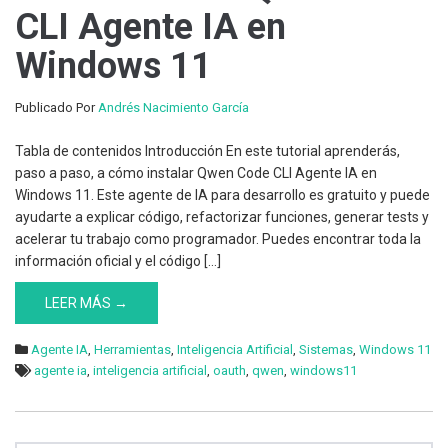
Qwen
CLI Agente IA en
Code
Windows 11
CLI
Agente
IA
Publicado Por
Andrés Nacimiento García
en
Windows
Tabla de contenidos Introducción En este tutorial aprenderás,
11
paso a paso, a cómo instalar Qwen Code CLI Agente IA en
Windows 11. Este agente de IA para desarrollo es gratuito y puede
ayudarte a explicar código, refactorizar funciones, generar tests y
acelerar tu trabajo como programador. Puedes encontrar toda la
información oficial y el código […]
LEER MÁS →
Agente IA
,
Herramientas
,
Inteligencia Artificial
,
Sistemas
,
Windows 11
agente ia
,
inteligencia artificial
,
oauth
,
qwen
,
windows11