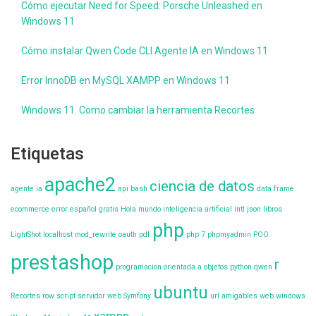
Cómo ejecutar Need for Speed: Porsche Unleashed en
Windows 11
Cómo instalar Qwen Code CLI Agente IA en Windows 11
Error InnoDB en MySQL XAMPP en Windows 11
Windows 11. Como cambiar la herramienta Recortes
Etiquetas
apache2
ciencia de datos
agente ia
api
bash
data frame
ecommerce
error
español
gratis
Hola mundo
inteligencia artificial
intl
json
libros
php
LightShot
localhost
mod_rewrite
oauth
pdf
php 7
phpmyadmin
POO
prestashop
r
programacion orientada a objetos
python
qwen
ubuntu
Recortes
row
script
servidor web
Symfony
url amigables
web
windows