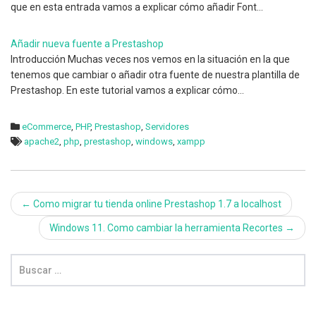
que en esta entrada vamos a explicar cómo añadir Font…
Añadir nueva fuente a Prestashop
Introducción Muchas veces nos vemos en la situación en la que
tenemos que cambiar o añadir otra fuente de nuestra plantilla de
Prestashop. En este tutorial vamos a explicar cómo…
eCommerce
,
PHP
,
Prestashop
,
Servidores
apache2
,
php
,
prestashop
,
windows
,
xampp
Navegación
←
Como migrar tu tienda online Prestashop 1.7 a localhost
de
Windows 11. Como cambiar la herramienta Recortes
→
entradas