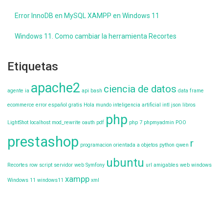
Error InnoDB en MySQL XAMPP en Windows 11
Windows 11. Como cambiar la herramienta Recortes
Etiquetas
apache2
ciencia de datos
agente ia
api
bash
data frame
ecommerce
error
español
gratis
Hola mundo
inteligencia artificial
intl
json
libros
php
LightShot
localhost
mod_rewrite
oauth
pdf
php 7
phpmyadmin
POO
prestashop
r
programacion orientada a objetos
python
qwen
ubuntu
Recortes
row
script
servidor web
Symfony
url amigables
web
windows
xampp
Windows 11
windows11
xml