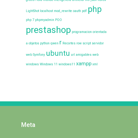
php
LightShot
localhost
mod_rewrite
oauth
pdf
php 7
phpmyadmin
POO
prestashop
programacion orientada
r
a objetos
python
qwen
Recortes
row
script
servidor
ubuntu
web
Symfony
url amigables
web
xampp
windows
Windows 11
windows11
xml
Meta