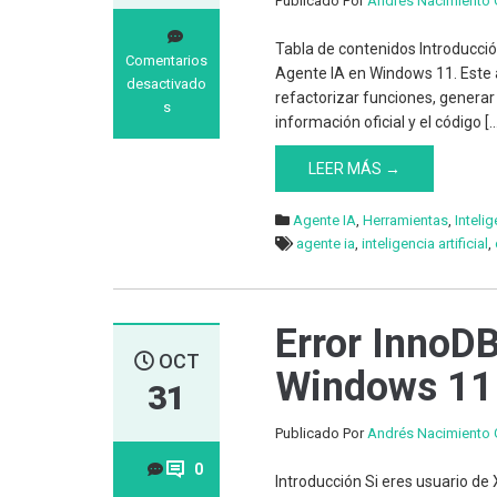
Publicado Por
Andrés Nacimiento 
Tabla de contenidos Introducció
Comentarios
Agente IA en Windows 11. Este a
desactivado
refactorizar funciones, generar
s
información oficial y el código [
en
Cómo
LEER MÁS →
instalar
Qwen
Agente IA
,
Herramientas
,
Intelig
Code
agente ia
,
inteligencia artificial
,
CLI
Agente
IA
en
Error Inno
Windows
OCT
11
Windows 11
31
Publicado Por
Andrés Nacimiento 
0
Introducción Si eres usuario 