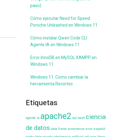
paso)
Cómo ejecutar Need for Speed:
Porsche Unleashed en Windows 11
Cómo instalar Qwen Code CLI
Agente IA en Windows 11
Error InnoDB en MySQL XAMPP en
Windows 11
Windows 11. Como cambiar la
herramienta Recortes
Etiquetas
apache2
ciencia
agente ia
api
bash
de datos
data frame
ecommerce
error
español
gratis
Hola mundo
inteligencia artificial
intl
json
libros