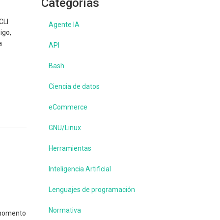
Categorías
CLI
Agente IA
igo,
a
API
Bash
Ciencia de datos
eCommerce
GNU/Linux
Herramientas
Inteligencia Artificial
Lenguajes de programación
Normativa
 momento