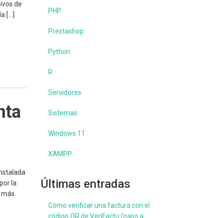
hivos de
PHP
a […]
Prestashop
Python
R
Servidores
nta
Sistemas
Windows 11
XAMPP
instalada
Últimas entradas
por la
a más
Cómo verificar una factura con el
código QR de VeriFactu (paso a