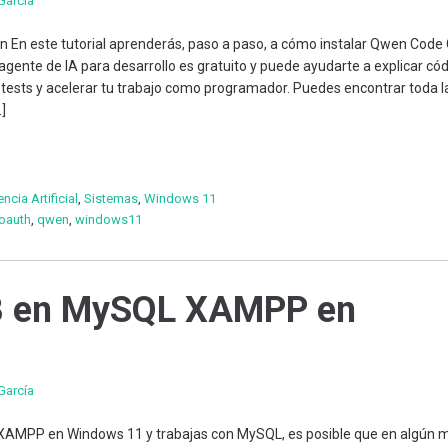
García
n En este tutorial aprenderás, paso a paso, a cómo instalar Qwen Code 
gente de IA para desarrollo es gratuito y puede ayudarte a explicar cód
 tests y acelerar tu trabajo como programador. Puedes encontrar toda l
…]
encia Artificial
,
Sistemas
,
Windows 11
oauth
,
qwen
,
windows11
DB en MySQL XAMPP en
García
de XAMPP en Windows 11 y trabajas con MySQL, es posible que en algún